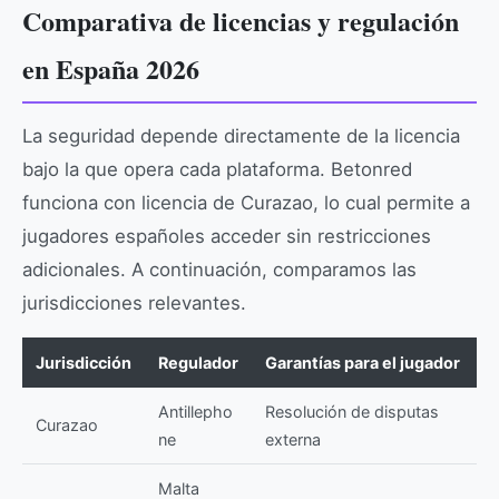
Comparativa de licencias y regulación
en España 2026
La seguridad depende directamente de la licencia
bajo la que opera cada plataforma. Betonred
funciona con licencia de Curazao, lo cual permite a
jugadores españoles acceder sin restricciones
adicionales. A continuación, comparamos las
jurisdicciones relevantes.
Jurisdicción
Regulador
Garantías para el jugador
V
Antillepho
Resolución de disputas
K
Curazao
ne
externa
o
Malta