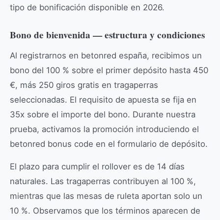
tipo de bonificación disponible en 2026.
Bono de bienvenida — estructura y condiciones
Al registrarnos en betonred españa, recibimos un
bono del 100 % sobre el primer depósito hasta 450
€, más 250 giros gratis en tragaperras
seleccionadas. El requisito de apuesta se fija en
35x sobre el importe del bono. Durante nuestra
prueba, activamos la promoción introduciendo el
betonred bonus code en el formulario de depósito.
El plazo para cumplir el rollover es de 14 días
naturales. Las tragaperras contribuyen al 100 %,
mientras que las mesas de ruleta aportan solo un
10 %. Observamos que los términos aparecen de