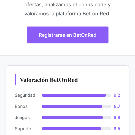
ofertas, analizamos el bonus code y
valoramos la plataforma Bet on Red.
Registrarse en BetOnRed
Valoración BetOnRed
Seguridad
9.2
Bonos
8.7
Juegos
8.8
Soporte
8.5