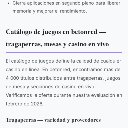
Cierra aplicaciones en segundo plano para liberar
memoria y mejorar el rendimiento.
Catálogo de juegos en betonred —
tragaperras, mesas y casino en vivo
El catálogo de juegos define la calidad de cualquier
casino en línea. En betonred, encontramos más de
4 000 títulos distribuidos entre tragaperras, juegos
de mesa y secciones de casino en vivo.
Verificamos la oferta durante nuestra evaluación en
febrero de 2026.
Tragaperras — variedad y proveedores