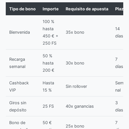
Tipo de bono
Importe
Requisito de apuesta
Plazo
100 %
hasta
14
Bienvenida
35x bono
450 € +
días
250 FS
50 %
Recarga
7
hasta
30x bono
semanal
días
200 €
Cashback
Hasta
Sema
Sin rollover
VIP
15 %
nal
Giros sin
3
25 FS
40x ganancias
depósito
días
Bono de
50 €
7
25x bono