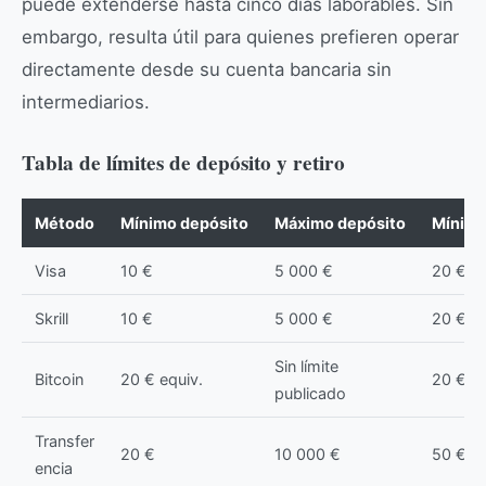
puede extenderse hasta cinco días laborables. Sin
embargo, resulta útil para quienes prefieren operar
directamente desde su cuenta bancaria sin
intermediarios.
Tabla de límites de depósito y retiro
Método
Mínimo depósito
Máximo depósito
Mínimo
Visa
10 €
5 000 €
20 €
Skrill
10 €
5 000 €
20 €
Sin límite
Bitcoin
20 € equiv.
20 € eq
publicado
Transfer
20 €
10 000 €
50 €
encia