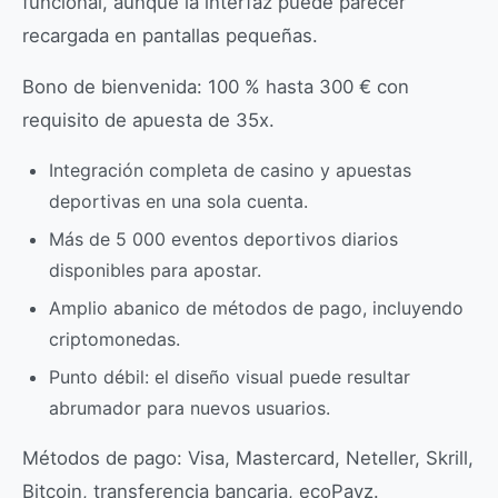
funcional, aunque la interfaz puede parecer
recargada en pantallas pequeñas.
Bono de bienvenida: 100 % hasta 300 € con
requisito de apuesta de 35x.
Integración completa de casino y apuestas
deportivas en una sola cuenta.
Más de 5 000 eventos deportivos diarios
disponibles para apostar.
Amplio abanico de métodos de pago, incluyendo
criptomonedas.
Punto débil: el diseño visual puede resultar
abrumador para nuevos usuarios.
Métodos de pago: Visa, Mastercard, Neteller, Skrill,
Bitcoin, transferencia bancaria, ecoPayz.