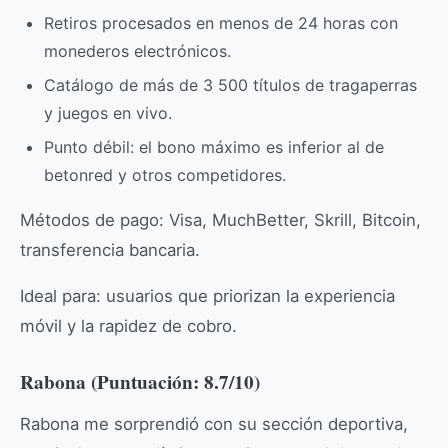
Retiros procesados en menos de 24 horas con
monederos electrónicos.
Catálogo de más de 3 500 títulos de tragaperras
y juegos en vivo.
Punto débil: el bono máximo es inferior al de
betonred y otros competidores.
Métodos de pago: Visa, MuchBetter, Skrill, Bitcoin,
transferencia bancaria.
Ideal para: usuarios que priorizan la experiencia
móvil y la rapidez de cobro.
Rabona (Puntuación: 8.7/10)
Rabona me sorprendió con su sección deportiva,