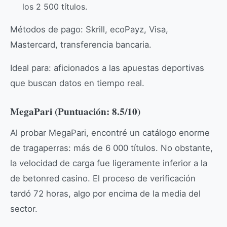
los 2 500 títulos.
Métodos de pago: Skrill, ecoPayz, Visa,
Mastercard, transferencia bancaria.
Ideal para: aficionados a las apuestas deportivas
que buscan datos en tiempo real.
MegaPari (Puntuación: 8.5/10)
Al probar MegaPari, encontré un catálogo enorme
de tragaperras: más de 6 000 títulos. No obstante,
la velocidad de carga fue ligeramente inferior a la
de betonred casino. El proceso de verificación
tardó 72 horas, algo por encima de la media del
sector.